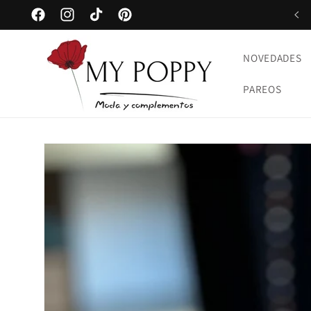
Ir
ENVÍO GRATUITO en pedidos desde 75€
directamente
Facebook
Instagram
TikTok
Pinterest
al contenido
NOVEDADES
PAREOS
Ir
directamente
a la
información
del producto