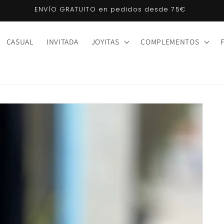
Klarna: compra ahora, paga después. ¡Sin intereses!
CASUAL
INVITADA
JOYITAS
COMPLEMENTOS