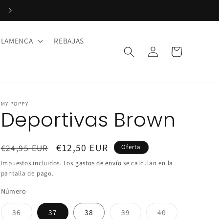
Paga en 3 plazos con Klarna. ¡Sin intereses!
FLAMENCA
REBAJAS
Iniciar
Carrito
sesión
MY POPPY
Deportivas Brown
Precio
Precio
€12,50 EUR
€24,95 EUR
Oferta
habitual
de
Impuestos incluidos. Los
gastos de envío
se calculan en la
oferta
pantalla de pago.
Número
Variante
Variante
Variante
36
37
38
39
40