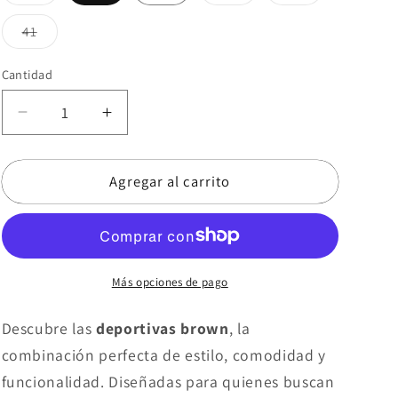
agotada
agotada
agotada
o
o
o
no
no
no
Variante
41
disponible
disponible
disponible
agotada
o
no
Cantidad
disponible
Reducir
Aumentar
cantidad
cantidad
para
para
Agregar al carrito
Deportivas
Deportivas
Brown
Brown
Más opciones de pago
Descubre las
deportivas brown
, la
combinación perfecta de estilo, comodidad y
funcionalidad. Diseñadas para quienes buscan