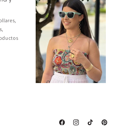
ollares,
s,
oductos
Facebook
Instagram
TikTok
Pinterest