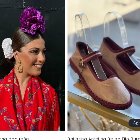
Ag
gosa pequeña
Bailarina Antelina Beige Filo Bu