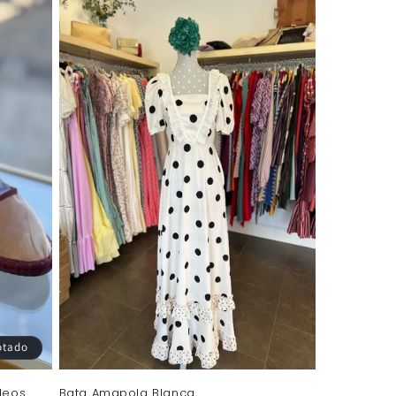
otado
rdeos
Bata Amapola Blanca