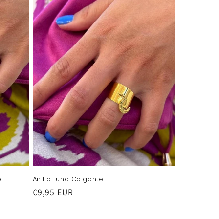
o
Anillo Luna Colgante
Precio
€9,95 EUR
habitual