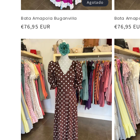
Agotado
Bata Amapola Buganvilla
Bata Amap
Precio
€76,95 EUR
Precio
€76,95 E
habitual
habitual