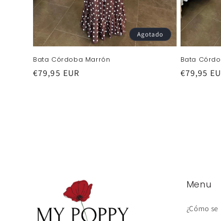
Agotado
Bata Córdoba Marrón
Bata Córd
Precio
€79,95 EUR
Precio
€79,95 E
habitual
habitual
Menu
¿Cómo se 