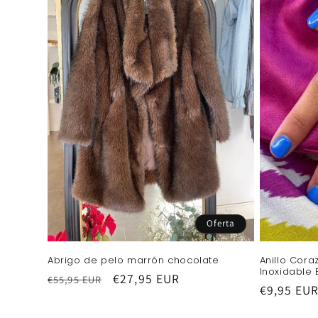
c
i
ó
n
:
Oferta
Abrigo de pelo marrón chocolate
Anillo Cor
Inoxidable 
Precio
Precio
€27,95 EUR
€55,95 EUR
Precio
€9,95 EU
habitual
de
habitual
oferta