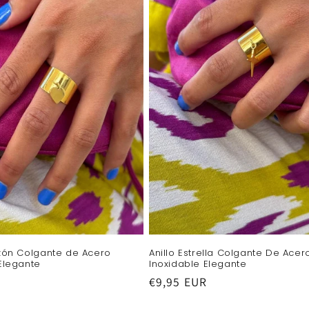
azón Colgante de Acero
Anillo Estrella Colgante De Acer
Elegante
Inoxidable Elegante
R
Precio
€9,95 EUR
habitual