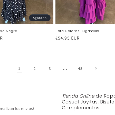
Agotado
oba Negra
Bata Dolores Buganvilla
UR
Precio
€54,95 EUR
habitual
1
…
2
3
45
Tienda Online
de Rop
Casual Joyitas, Bisute
Complementos
realizan los envíos?