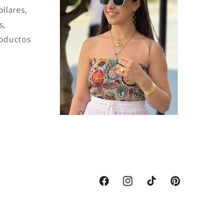
ollares,
s,
oductos
Facebook
Instagram
TikTok
Pinterest