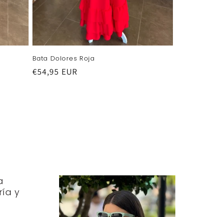
Bata Dolores Roja
Precio
€54,95 EUR
habitual
a
ría y