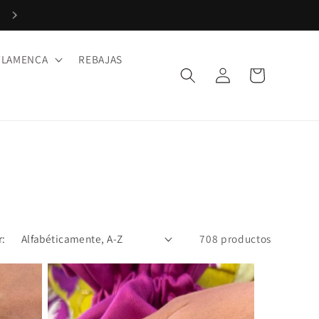
Paga en 3 plazos con Klarna. ¡Sin intereses!
FLAMENCA
REBAJAS
Iniciar
Carrito
sesión
r:
708 productos