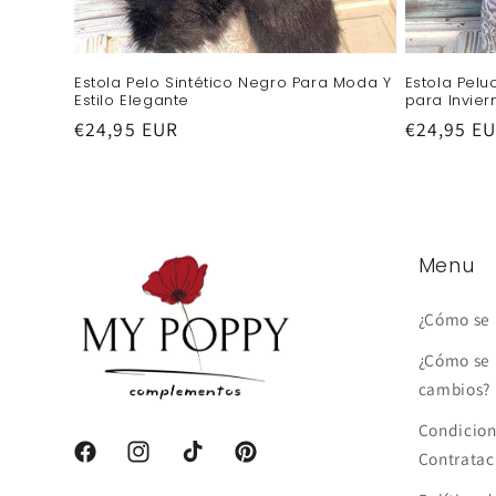
Estola Pelo Sintético Negro Para Moda Y
Estola Pel
Estilo Elegante
para Invier
Precio
€24,95 EUR
Precio
€24,95 E
habitual
habitual
Menu
¿Cómo se 
¿Cómo se 
cambios?
Condicion
Contratac
Facebook
Instagram
TikTok
Pinterest