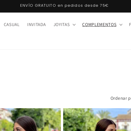
Klarna: compra ahora, paga después. ¡Sin intereses!
CASUAL
INVITADA
JOYITAS
COMPLEMENTOS
Ordenar p