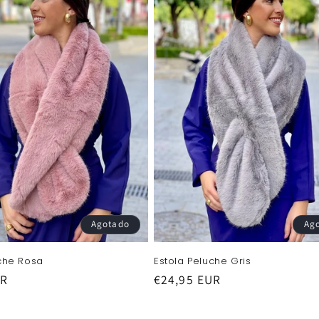
Agotado
Ag
uche Rosa
Estola Peluche Gris
UR
Precio
€24,95 EUR
habitual