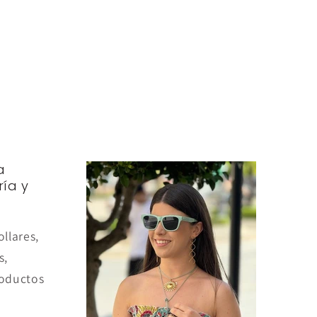
a
ría y
ollares,
s,
oductos