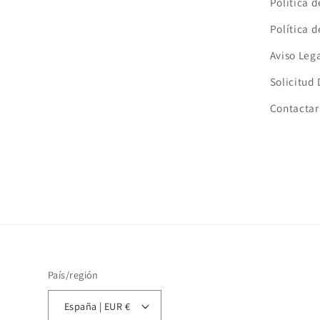
Política 
Política 
Aviso Leg
Solicitud
Contactar
País/región
España | EUR €