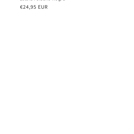
Precio
€24,95 EUR
habitual