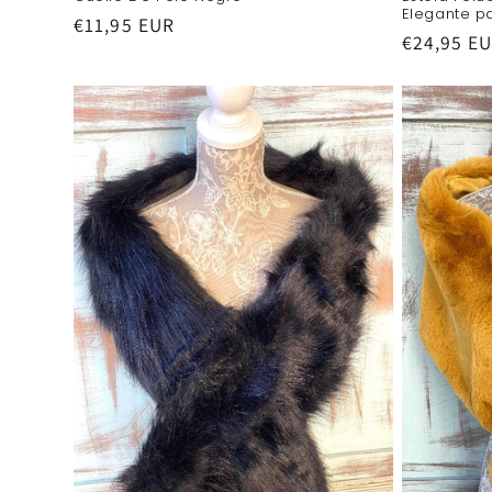
Elegante p
Precio
€11,95 EUR
Precio
€24,95 E
habitual
habitual