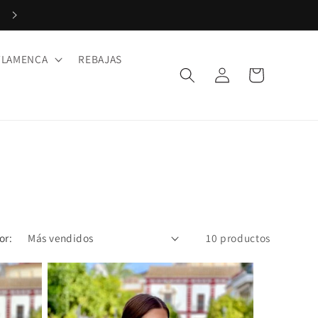
Paga en 3 plazos con Klarna. ¡Sin intereses!
FLAMENCA
REBAJAS
Iniciar
Carrito
sesión
or:
10 productos