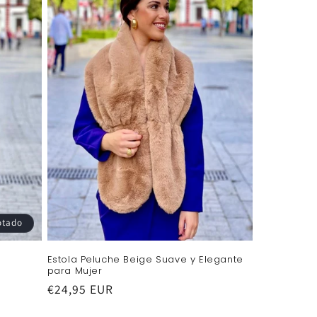
otado
Estola Peluche Beige Suave y Elegante
para Mujer
Precio
€24,95 EUR
habitual