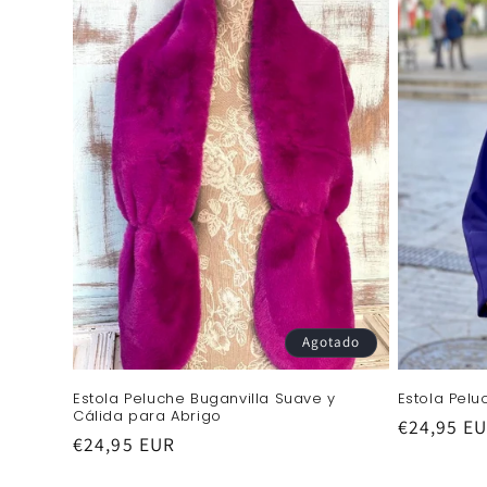
c
i
ó
n
:
Agotado
Estola Peluche Buganvilla Suave y
Estola Pel
Cálida para Abrigo
Precio
€24,95 E
Precio
€24,95 EUR
habitual
habitual