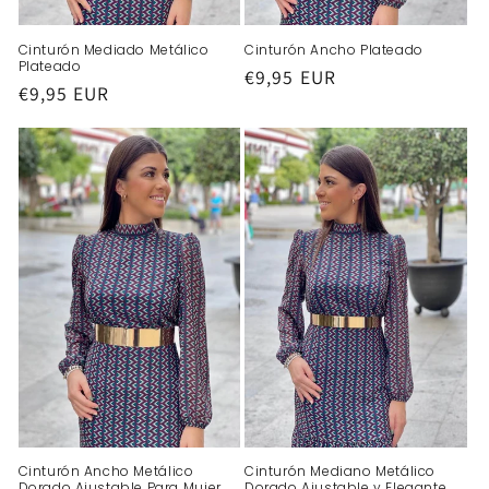
Cinturón Mediado Metálico
Cinturón Ancho Plateado
Plateado
Precio
€9,95 EUR
Precio
€9,95 EUR
habitual
habitual
Cinturón Ancho Metálico
Cinturón Mediano Metálico
Dorado Ajustable Para Mujer
Dorado Ajustable y Elegante