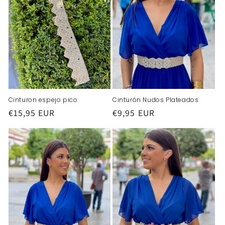
ó
n
:
Cinturon espejo pico
Cinturón Nudos Plateados
Precio
€15,95 EUR
Precio
€9,95 EUR
habitual
habitual