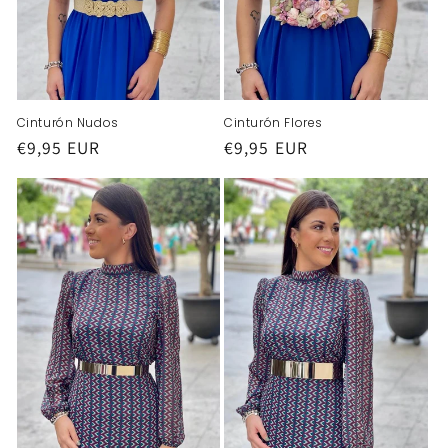
Cinturón Nudos
Cinturón Flores
Precio
€9,95 EUR
Precio
€9,95 EUR
habitual
habitual