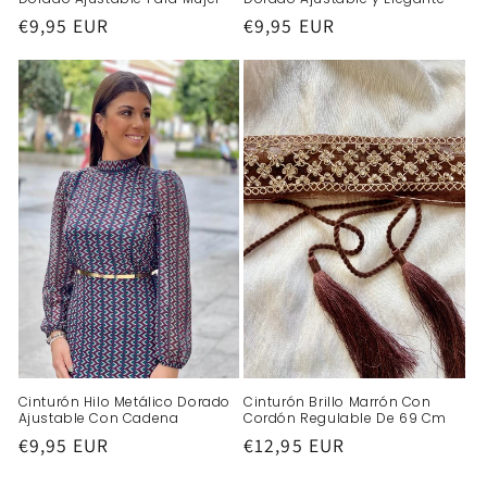
Precio
€9,95 EUR
Precio
€9,95 EUR
habitual
habitual
Cinturón Hilo Metálico Dorado
Cinturón Brillo Marrón Con
Ajustable Con Cadena
Cordón Regulable De 69 Cm
Precio
€9,95 EUR
Precio
€12,95 EUR
habitual
habitual