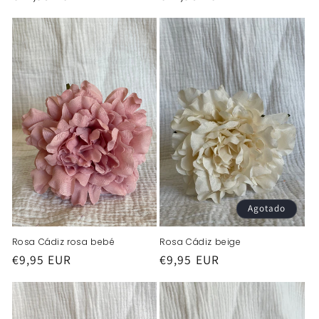
habitual
habitual
Agotado
Rosa Cádiz rosa bebé
Rosa Cádiz beige
Precio
€9,95 EUR
Precio
€9,95 EUR
habitual
habitual