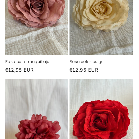
ó
n
:
Rosa color maquillaje
Rosa color beige
Precio
€12,95 EUR
Precio
€12,95 EUR
habitual
habitual