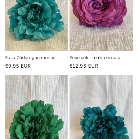
Rosa Cádiz agua marina
Rosa color malva oscuro
Precio
€9,95 EUR
Precio
€12,95 EUR
habitual
habitual