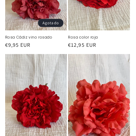
Agotado
Rosa Cádiz vino rosado
Rosa color roja
Precio
€9,95 EUR
Precio
€12,95 EUR
habitual
habitual