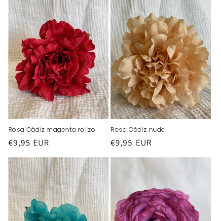
Rosa Cádiz magenta rojizo
Rosa Cádiz nude
Precio
€9,95 EUR
Precio
€9,95 EUR
habitual
habitual