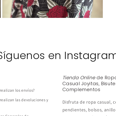
Abrir
elemento
multimedia
3
en
una
ventana
modal
Síguenos en Instagra
Tienda Online
de Rop
Casual Joyitas, Bisute
Complementos
realizan los envíos?
realizan las devoluciones y
Disfruta de ropa casual, c
pendientes, bolsos, anillo