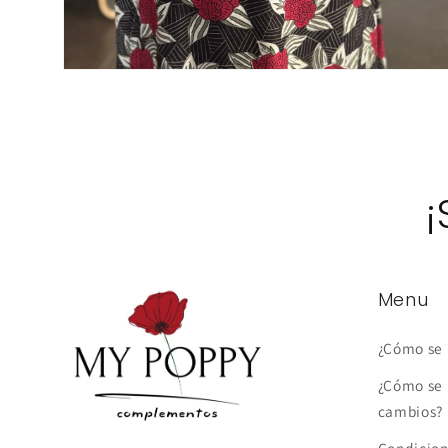
Abrir
elemento
multimedia
2
en
una
ventana
modal
¡
Menu
¿Cómo se 
¿Cómo se 
cambios?