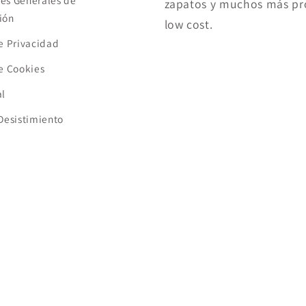
es Generales de
zapatos y muchos más pr
ión
low cost.
de Privacidad
de Cookies
al
 Desistimiento