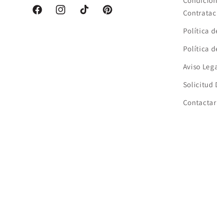
Condicion
Contratac
Facebook
Instagram
TikTok
Pinterest
Política 
Política 
Aviso Leg
Solicitud
Contactar
País/región