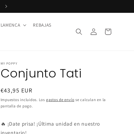
Paga en 3 plazos con Klarna. ¡Sin intereses!
FLAMENCA
REBAJAS
Iniciar
Carrito
sesión
MY POPPY
Conjunto Tati
Precio
€43,95 EUR
habitual
Impuestos incluidos. Los
gastos de envío
se calculan en la
pantalla de pago.
🔥 ¡Date prisa! ¡Última unidad en nuestro
inventario!