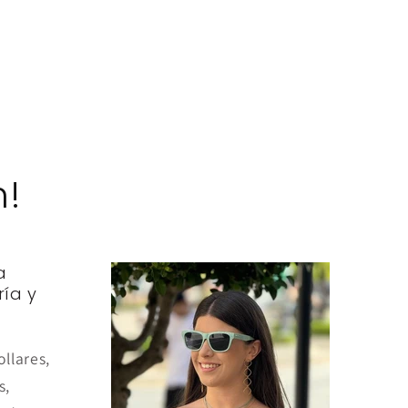
m!
a
ría y
ollares,
s,