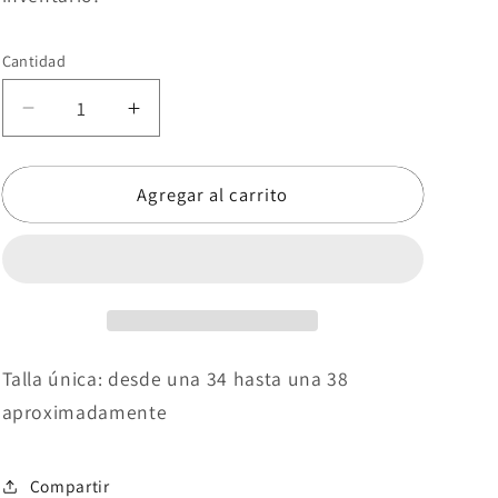
Cantidad
Reducir
Aumentar
cantidad
cantidad
para
para
Agregar al carrito
Conjunto
Conjunto
Tati
Tati
Talla única: desde una 34 hasta una 38
aproximadamente
Compartir