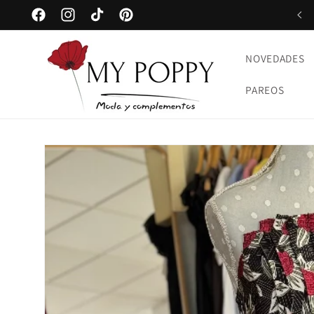
Ir
ENVÍO GRATUITO en pedidos desde 75€
directamente
Facebook
Instagram
TikTok
Pinterest
al contenido
NOVEDADES
PAREOS
Ir
directamente
a la
información
del producto