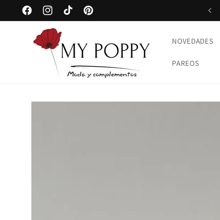
Ir
ENVÍO GRATUITO en pedidos desde 75€
directamente
Facebook
Instagram
TikTok
Pinterest
al contenido
NOVEDADES
PAREOS
Ir
directamente
a la
información
del producto