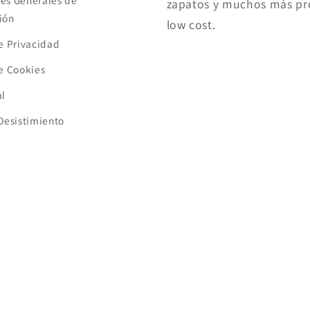
es Generales de
zapatos y muchos más pr
ión
low cost.
de Privacidad
de Cookies
al
 Desistimiento