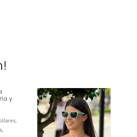
m!
a
ría y
ollares,
s,