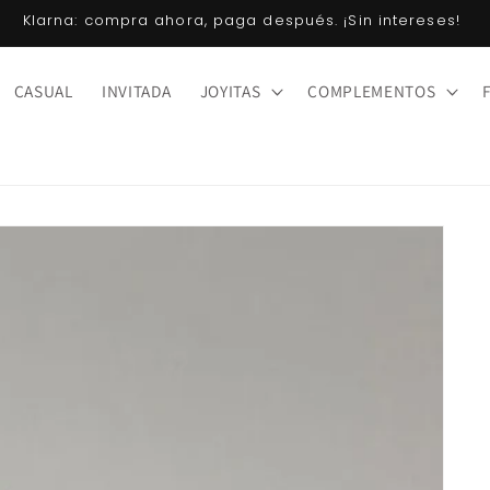
Klarna: compra ahora, paga después. ¡Sin intereses!
CASUAL
INVITADA
JOYITAS
COMPLEMENTOS