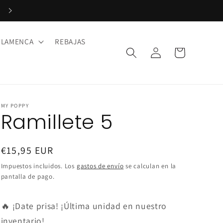
Paga en 3 plazos con Klarna. ¡Sin intereses!
FLAMENCA
REBAJAS
Iniciar
Carrito
sesión
MY POPPY
Ramillete 5
Precio
€15,95 EUR
habitual
Impuestos incluidos. Los
gastos de envío
se calculan en la
pantalla de pago.
🔥 ¡Date prisa! ¡Última unidad en nuestro
inventario!