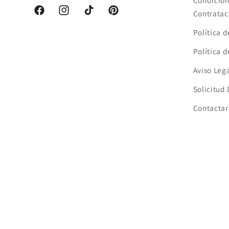
Condicion
Contratac
Facebook
Instagram
TikTok
Pinterest
Política 
Política 
Aviso Leg
Solicitud
Contactar
País/región