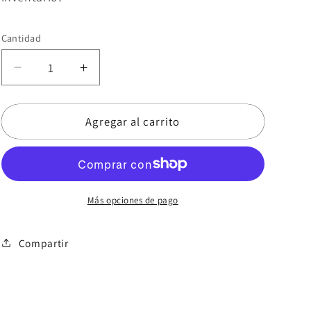
Cantidad
Reducir
Aumentar
cantidad
cantidad
para
para
Agregar al carrito
Ramillete
Ramillete
5
5
Más opciones de pago
Compartir