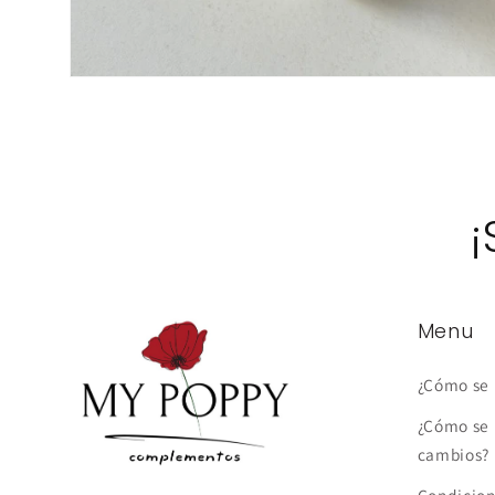
Abrir
elemento
multimedia
2
en
una
ventana
modal
¡
Menu
¿Cómo se 
¿Cómo se 
cambios?