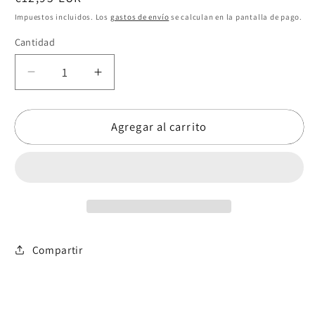
habitual
Impuestos incluidos. Los
gastos de envío
se calculan en la pantalla de pago.
Cantidad
Reducir
Aumentar
cantidad
cantidad
para
para
Agregar al carrito
Peonia
Peonia
malva
malva
Compartir