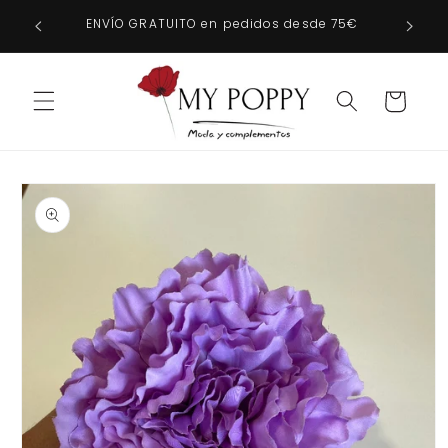
Ir
directamente
ENVÍO GRATUITO en pedidos desde 75€
al contenido
Carrito
Ir
directamente
a la
información
del producto