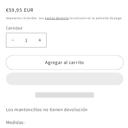
Precio
€59,95 EUR
habitual
Impuestos incluidos. Los
gastos de envío
se calculan en la pantalla de pago.
Cantidad
Reducir
Aumentar
cantidad
cantidad
para
para
Agregar al carrito
Mantón
Mantón
Celia
Celia
mostaza
mostaza
Los mantoncillos no tienen devolución
Medidas: