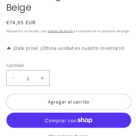
Beige
Precio
€74,95 EUR
habitual
Impuestos incluidos. Los
gastos de envío
se calculan en la pantalla de pago.
🔥 ¡Date prisa! ¡Última unidad en nuestro inventario!
Cantidad
Reducir
Aumentar
cantidad
cantidad
para
para
Agregar al carrito
Mantón
Mantón
Ángela
Ángela
Al
Al
Tono
Tono
Beige
Beige