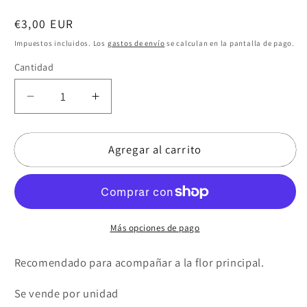
Precio
€3,00 EUR
habitual
Impuestos incluidos. Los
gastos de envío
se calculan en la pantalla de pago.
Cantidad
Reducir
Aumentar
cantidad
cantidad
para
para
Agregar al carrito
Clavel
Clavel
mini
mini
coral
coral
Más opciones de pago
Recomendado para acompañar a la flor principal.
Se vende por unidad