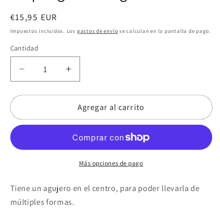
Precio
€15,95 EUR
habitual
Impuestos incluidos. Los
gastos de envío
se calculan en la pantalla de pago.
Cantidad
Reducir
Aumentar
cantidad
cantidad
para
para
Agregar al carrito
Capa
Capa
gasa
gasa
buganvilla
buganvilla
Más opciones de pago
Tiene un agujero en el centro, para poder llevarla de
múltiples formas.