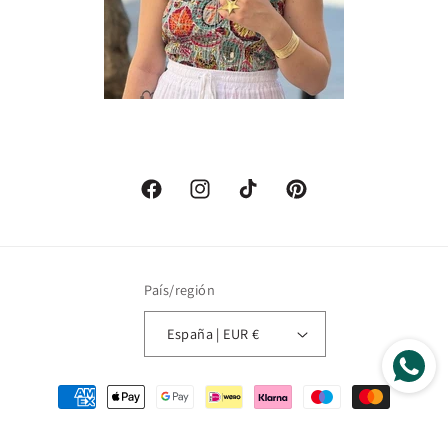
Facebook
Instagram
TikTok
Pinterest
País/región
España | EUR €
Formas
de
pago